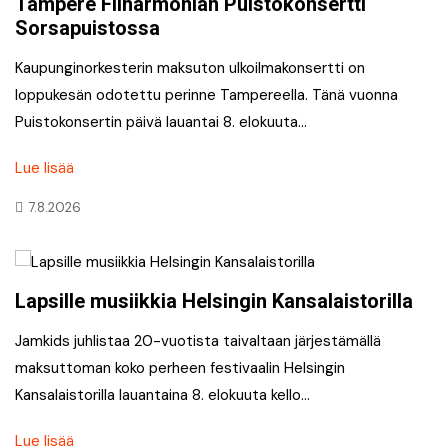
Tampere Filharmonian Puistokonsertti
Sorsapuistossa
Kaupunginorkesterin maksuton ulkoilmakonsertti on
loppukesän odotettu perinne Tampereella. Tänä vuonna
Puistokonsertin päivä lauantai 8. elokuuta…
Lue lisää
7.8.2026
Lapsille musiikkia Helsingin Kansalaistorilla
Jamkids juhlistaa 20-vuotista taivaltaan järjestämällä
maksuttoman koko perheen festivaalin Helsingin
Kansalaistorilla lauantaina 8. elokuuta kello…
Lue lisää