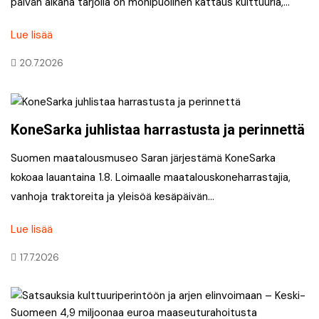
päivän aikana tarjolla on monipuolinen kattaus kulttuuria,…
Lue lisää
20.7.2026
KoneSarka juhlistaa harrastusta ja perinnettä
Suomen maatalousmuseo Saran järjestämä KoneSarka
kokoaa lauantaina 1.8. Loimaalle maatalouskoneharrastajia,
vanhoja traktoreita ja yleisöä kesäpäivän…
Lue lisää
17.7.2026