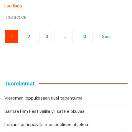
Lue lisää
26.6.2026
Artikkelien
1
2
3
…
13
Seur
sivutus
Tuoreimmat
Vieremän loppukesään uusi tapahtuma
Saimaa Film Festivalilla yli sata elokuvaa
Lohjan Laurinpäivillä monipuolinen ohjelma