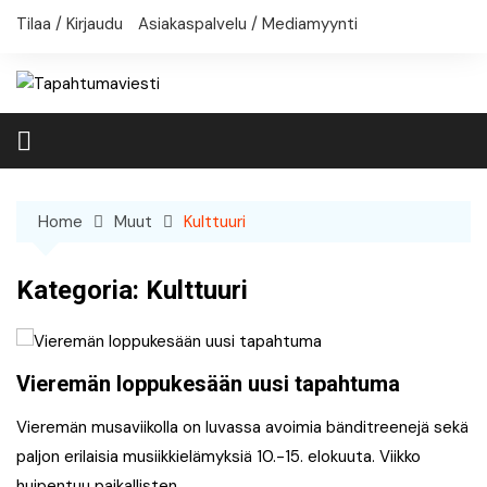
Skip
Tilaa / Kirjaudu
Asiakaspalvelu / Mediamyynti
to
content
Home
Muut
Kulttuuri
Kategoria:
Kulttuuri
Vieremän loppukesään uusi tapahtuma
Vieremän musaviikolla on luvassa avoimia bänditreenejä sekä
paljon erilaisia musiikkielämyksiä 10.-15. elokuuta. Viikko
huipentuu paikallisten…