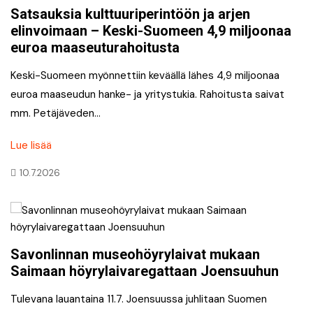
Satsauksia kulttuuriperintöön ja arjen
elinvoimaan – Keski-Suomeen 4,9 miljoonaa
euroa maaseuturahoitusta
Keski-Suomeen myönnettiin keväällä lähes 4,9 miljoonaa
euroa maaseudun hanke- ja yritystukia. Rahoitusta saivat
mm. Petäjäveden…
Lue lisää
10.7.2026
Savonlinnan museohöyrylaivat mukaan
Saimaan höyrylaivaregattaan Joensuuhun
Tulevana lauantaina 11.7. Joensuussa juhlitaan Suomen