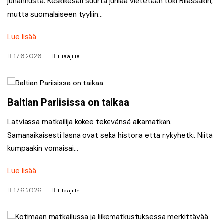
juhannusta. Keskikesän suurta juhlaa vietetään toki Riiassakin,
mutta suomalaiseen tyyliin…
Lue lisää
17.6.2026
Tilaajille
Baltian Pariisissa on taikaa
Latviassa matkailija kokee tekevänsä aikamatkan.
Samanaikaisesti läsnä ovat sekä historia että nykyhetki. Niitä
kumpaakin vomaisai…
Lue lisää
17.6.2026
Tilaajille