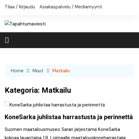
Skip
Tilaa / Kirjaudu
Asiakaspalvelu / Mediamyynti
to
content
Home
Muut
Matkailu
Kategoria:
Matkailu
KoneSarka juhlistaa harrastusta ja perinnettä
Suomen maatalousmuseo Saran järjestämä KoneSarka
kokoaa lauantaina 1.8. Loimaalle maatalouskoneharrastajia,