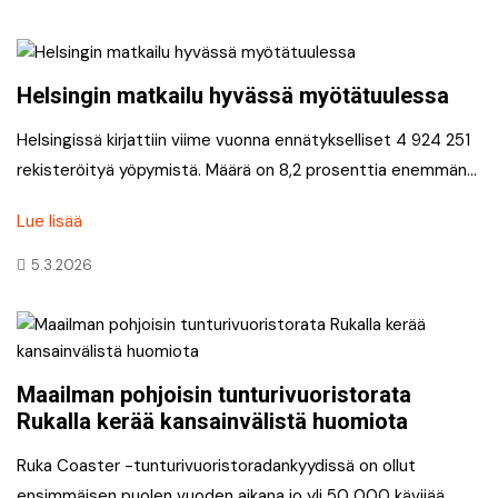
Helsingin matkailu hyvässä myötätuulessa
Helsingissä kirjattiin viime vuonna ennätykselliset 4 924 251
rekisteröityä yöpymistä. Määrä on 8,2 prosenttia enemmän…
Lue lisää
5.3.2026
Maailman pohjoisin tunturivuoristorata
Rukalla kerää kansainvälistä huomiota
Ruka Coaster -tunturivuoristoradankyydissä on ollut
ensimmäisen puolen vuoden aikana jo yli 50 000 kävijää.