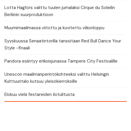
Lotta Hagfors valittu tuulen jumalaksi Cirque du Soleilin
Berliinin suurproduktioon
Muumimaailmassa viitottu ja kuvitettu viikonloppu
Syyskuussa Senaatintorilla tanssitaan Red Bull Dance Your
Style -finaali
Pandora esiintyy erikoisjunassa Tampere City Festivalille
Unescon maailmanperintökohteeksi valittu Helsingin
Kulttuuritalo kutsuu yleisökierroksille
Elokuu vielä festareiden ilotulitusta