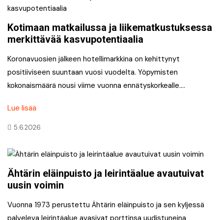
Kotimaan matkailussa ja liikematkustuksessa
merkittävää kasvupotentiaalia
Koronavuosien jälkeen hotellimarkkina on kehittynyt
positiiviseen suuntaan vuosi vuodelta. Yöpymisten
kokonaismäärä nousi viime vuonna ennätyskorkealle….
Lue lisää
5.6.2026
Ähtärin eläinpuisto ja leirintäalue avautuivat
uusin voimin
Vuonna 1973 perustettu Ähtärin eläinpuisto ja sen kyljessä
palveleva leirintäalue avasivat porttinsa uudistuneina