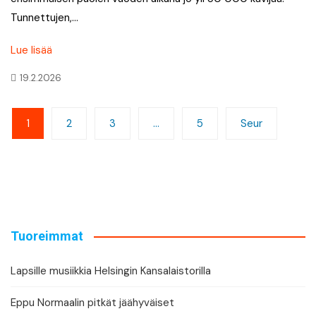
Tunnettujen,…
Lue lisää
19.2.2026
Artikkelien
1
2
3
…
5
Seur
sivutus
Tuoreimmat
Lapsille musiikkia Helsingin Kansalaistorilla
Eppu Normaalin pitkät jäähyväiset