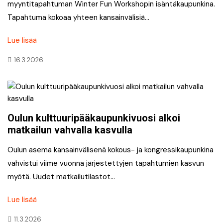
myyntitapahtuman Winter Fun Workshopin isäntäkaupunkina.
Tapahtuma kokoaa yhteen kansainvälisiä…
Lue lisää
16.3.2026
Oulun kulttuuripääkaupunkivuosi alkoi
matkailun vahvalla kasvulla
Oulun asema kansainvälisenä kokous- ja kongressikaupunkina
vahvistui viime vuonna järjestettyjen tapahtumien kasvun
myötä. Uudet matkailutilastot…
Lue lisää
11.3.2026