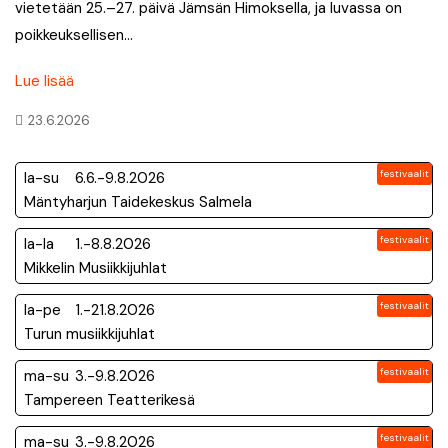
vietetään 25.–27. päivä Jämsän Himoksella, ja luvassa on
poikkeuksellisen…
Lue lisää
23.6.2026
festivaalit
la-su
6.6.-9.8.2026
Mäntyharjun Taidekeskus Salmela
festivaalit
la-la
1.-8.8.2026
Mikkelin Musiikkijuhlat
festivaalit
la-pe
1.-21.8.2026
Turun musiikkijuhlat
festivaalit
ma-su
3.-9.8.2026
Tampereen Teatterikesä
festivaalit
ma-su
3.-9.8.2026