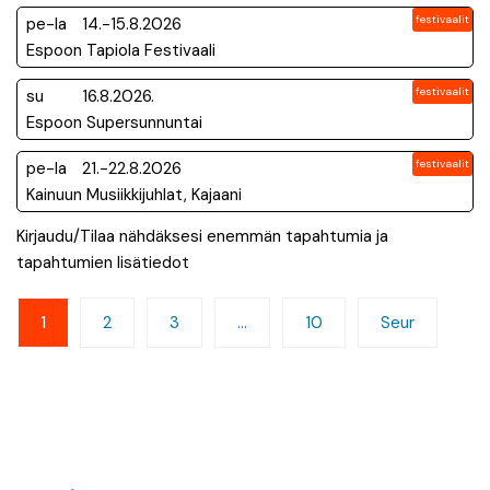
festivaalit
pe-la
14.-15.8.2026
Espoon Tapiola Festivaali
festivaalit
su
16.8.2026.
Espoon Supersunnuntai
festivaalit
pe-la
21.-22.8.2026
Kainuun Musiikkijuhlat, Kajaani
Kirjaudu/Tilaa nähdäksesi enemmän tapahtumia ja
tapahtumien lisätiedot
Artikkelien
1
2
3
…
10
Seur
sivutus