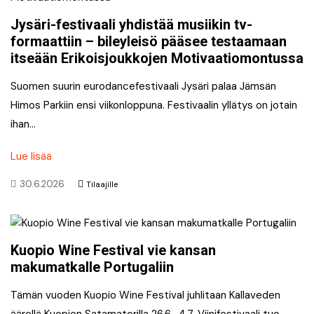
Jysäri-festivaali yhdistää musiikin tv-
formaattiin – bileyleisö pääsee testaamaan
itseään Erikoisjoukkojen Motivaatiomontussa
Suomen suurin eurodancefestivaali Jysäri palaa Jämsän
Himos Parkiin ensi viikonloppuna. Festivaalin yllätys on jotain
ihan…
Lue lisää
30.6.2026
Tilaajille
Kuopio Wine Festival vie kansan
makumatkalle Portugaliin
Tämän vuoden Kuopio Wine Festival juhlitaan Kallaveden
äärellä Kuopion Satamatorilla 26.6.-4.7. Viinifestivaali tuo