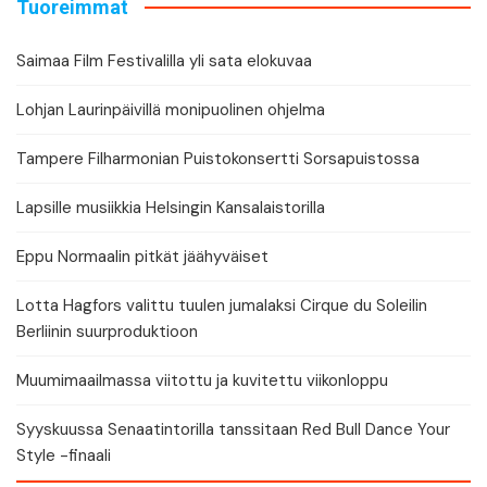
Tuoreimmat
Saimaa Film Festivalilla yli sata elokuvaa
Lohjan Laurinpäivillä monipuolinen ohjelma
Tampere Filharmonian Puistokonsertti Sorsapuistossa
Lapsille musiikkia Helsingin Kansalaistorilla
Eppu Normaalin pitkät jäähyväiset
Lotta Hagfors valittu tuulen jumalaksi Cirque du Soleilin
Berliinin suurproduktioon
Muumimaailmassa viitottu ja kuvitettu viikonloppu
Syyskuussa Senaatintorilla tanssitaan Red Bull Dance Your
Style -finaali