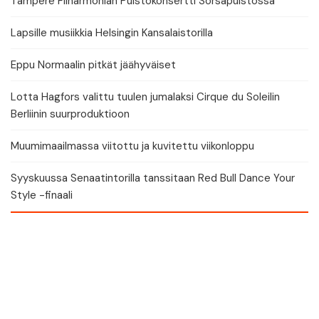
Tampere Filharmonian Puistokonsertti Sorsapuistossa
Lapsille musiikkia Helsingin Kansalaistorilla
Eppu Normaalin pitkät jäähyväiset
Lotta Hagfors valittu tuulen jumalaksi Cirque du Soleilin
Berliinin suurproduktioon
Muumimaailmassa viitottu ja kuvitettu viikonloppu
Syyskuussa Senaatintorilla tanssitaan Red Bull Dance Your
Style -finaali