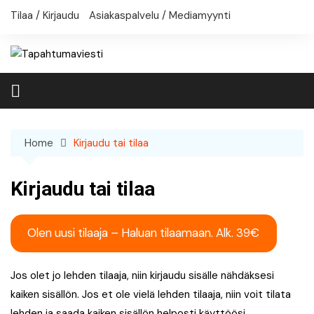
Skip
Tilaa / Kirjaudu
Asiakaspalvelu / Mediamyynti
to
content
Home
Kirjaudu tai tilaa
Kirjaudu tai tilaa
Olen uusi tilaaja – Haluan tilaamaan. Alk. 39€
Jos olet jo lehden tilaaja, niin kirjaudu sisälle nähdäksesi
kaiken sisällön. Jos et ole vielä lehden tilaaja, niin voit tilata
lehden ja saada kaiken sisällön helposti käyttöösi.