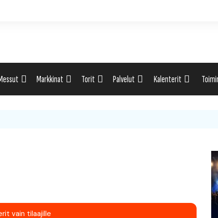
Messut
Markkinat
Torit
Palvelut
Kalenterit
Toimi
ti
Uutiset: Yleisesti
Uutiset: Yleisesti
Uutiset: Yleisesti
Uutiset: Yleisesti
Tapahtumahaku
Omak
eri
Messukalenteri
Markkinakalenteri
Torihaku
Markkinakalenteri
Elint
Messukalenteri
Tori
Festivaalikalenteri
Lähe
Konserttikalenteri
it vain tilaajille