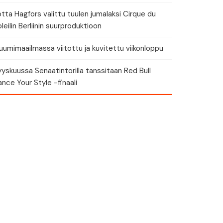
tta Hagfors valittu tuulen jumalaksi Cirque du
leilin Berliinin suurproduktioon
umimaailmassa viitottu ja kuvitettu viikonloppu
yskuussa Senaatintorilla tanssitaan Red Bull
nce Your Style -finaali