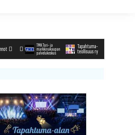
TMK Tori- ja
Tapahtuma-
nnot
markkinakaupan
teollisuus ry
palvelukeskus
alenteri
arvikemyynti
haku
tä tapahtuman tiedot