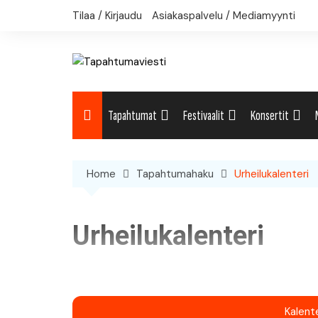
Skip
Tilaa / Kirjaudu
Asiakaspalvelu / Mediamyynti
to
content
Tapahtumat
Festivaalit
Konsertit
Uutiset: Yleisesti
Uutiset: Yleisesti
Uutiset: Yleises
Home
Tapahtumahaku
Urheilukalenteri
Uutiset: Kulttuuri
Festivaalikalenteri
Konserttikalent
Uutiset: Matkailu
Urheilukalenteri
Uutiset: Musiikki
Uutiset: Urheilu
Kalenter