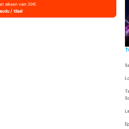
Torikalenteri
nat alkaen vain 39€
jaudu / tilaa!
Urheilukalenteri
Moottoriurheilukalent
Ravikalenteri
T
Muut
Sa
Lo
T
S
La
E