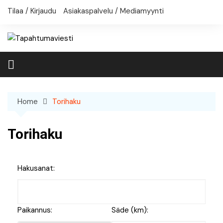
Skip
Tilaa / Kirjaudu
Asiakaspalvelu / Mediamyynti
to
content
Home
Torihaku
Torihaku
Hakusanat:
Paikannus:
Säde (km):