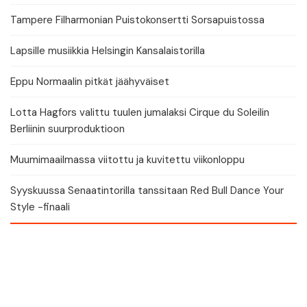
Tampere Filharmonian Puistokonsertti Sorsapuistossa
Lapsille musiikkia Helsingin Kansalaistorilla
Eppu Normaalin pitkät jäähyväiset
Lotta Hagfors valittu tuulen jumalaksi Cirque du Soleilin
Berliinin suurproduktioon
Muumimaailmassa viitottu ja kuvitettu viikonloppu
Syyskuussa Senaatintorilla tanssitaan Red Bull Dance Your
Style -finaali