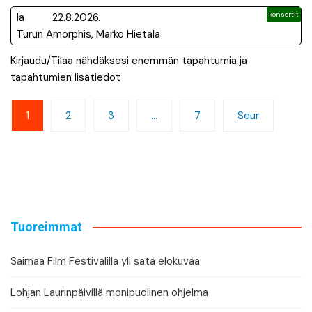
konsertit
la
22.8.2026.
Turun Amorphis, Marko Hietala
Kirjaudu/Tilaa nähdäksesi enemmän tapahtumia ja
tapahtumien lisätiedot
Artikkelien
1
2
3
…
7
Seur
sivutus
Tuoreimmat
Saimaa Film Festivalilla yli sata elokuvaa
Lohjan Laurinpäivillä monipuolinen ohjelma