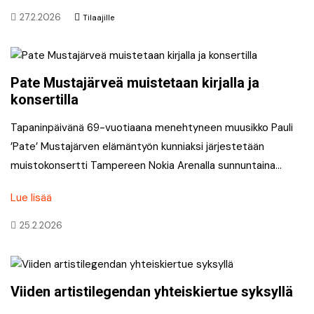
27.2.2026
Tilaajille
Pate Mustajärveä muistetaan kirjalla ja
konsertilla
Tapaninpäivänä 69-vuotiaana menehtyneen muusikko Pauli
’Pate’ Mustajärven elämäntyön kunniaksi järjestetään
muistokonsertti Tampereen Nokia Arenalla sunnuntaina…
Lue lisää
25.2.2026
Viiden artistilegendan yhteiskiertue syksyllä