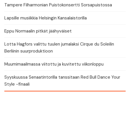
Tampere Filharmonian Puistokonsertti Sorsapuistossa
Lapsille musiikkia Helsingin Kansalaistorilla
Eppu Normaalin pitkät jäähyväiset
Lotta Hagfors valittu tuulen jumalaksi Cirque du Soleilin
Berliinin suurproduktioon
Muumimaailmassa viitottu ja kuvitettu viikonloppu
Syyskuussa Senaatintorilla tanssitaan Red Bull Dance Your
Style -finaali