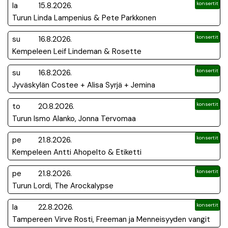
konsertit
la
15.8.2026.
Turun Linda Lampenius & Pete Parkkonen
konsertit
su
16.8.2026.
Kempeleen Leif Lindeman & Rosette
konsertit
su
16.8.2026.
Jyväskylän Costee + Alisa Syrjä + Jemina
konsertit
to
20.8.2026.
Turun Ismo Alanko, Jonna Tervomaa
konsertit
pe
21.8.2026.
Kempeleen Antti Ahopelto & Etiketti
konsertit
pe
21.8.2026.
Turun Lordi, The Arockalypse
konsertit
la
22.8.2026.
Tampereen Virve Rosti, Freeman ja Menneisyyden vangit