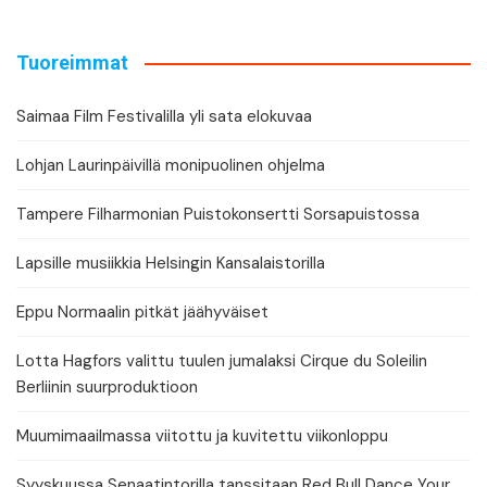
Tuoreimmat
Saimaa Film Festivalilla yli sata elokuvaa
Lohjan Laurinpäivillä monipuolinen ohjelma
Tampere Filharmonian Puistokonsertti Sorsapuistossa
Lapsille musiikkia Helsingin Kansalaistorilla
Eppu Normaalin pitkät jäähyväiset
Lotta Hagfors valittu tuulen jumalaksi Cirque du Soleilin
Berliinin suurproduktioon
Muumimaailmassa viitottu ja kuvitettu viikonloppu
Syyskuussa Senaatintorilla tanssitaan Red Bull Dance Your