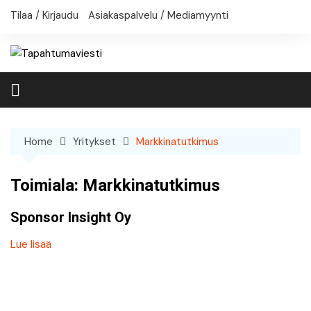
Skip
Tilaa / Kirjaudu
Asiakaspalvelu / Mediamyynti
to
content
Home
Yritykset
Markkinatutkimus
Toimiala:
Markkinatutkimus
Sponsor Insight Oy
Lue lisää