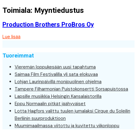
Toimiala:
Myyntiedustus
Production Brothers ProBros Oy
Lue lisää
Tuoreimmat
Vieremän loppukesään uusi tapahtuma
Saimaa Film Festivalilla yli sata elokuvaa
Lohjan Laurinpäivillä monipuolinen ohjelma
Tampere Filharmonian Puistokonsertti Sorsapuistossa
Lapsille musiikkia Helsingin Kansalaistorilla
Eppu Normaalin pitkät jäähyväiset
Lotta Hagfors valittu tuulen jumalaksi Cirque du Soleilin
Berliinin suurproduktioon
Muumimaailmassa viitottu ja kuvitettu viikonloppu