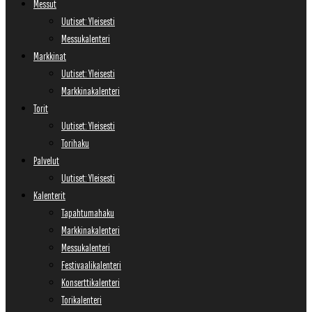
Messut
Uutiset: Yleisesti
Messukalenteri
Markkinat
Uutiset: Yleisesti
Markkinakalenteri
Torit
Uutiset: Yleisesti
Torihaku
Palvelut
Uutiset: Yleisesti
Kalenterit
Tapahtumahaku
Markkinakalenteri
Messukalenteri
Festivaalikalenteri
Konserttikalenteri
Torikalenteri