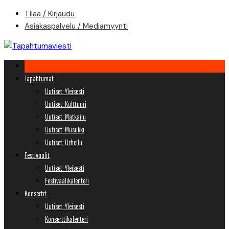
Skip
Tilaa / Kirjaudu
to
Asiakaspalvelu / Mediamyynti
content
Tapahtumat
Uutiset: Yleisesti
Uutiset: Kulttuuri
Uutiset: Matkailu
Uutiset: Musiikki
Uutiset: Urheilu
Festivaalit
Uutiset: Yleisesti
Festivaalikalenteri
Konsertit
Uutiset: Yleisesti
Konserttikalenteri