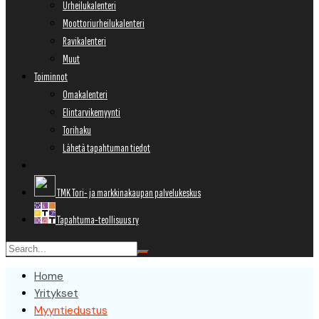
Urheilukalenteri
Moottoriurheilukalenteri
Ravikalenteri
Muut
Toiminnot
Omakalenteri
Elintarvikemyynti
Torihaku
Lähetä tapahtuman tiedot
TMK Tori- ja markkinakaupan palvelukeskus
Tapahtuma-teollisuus ry
Home
Yritykset
Myyntiedustus