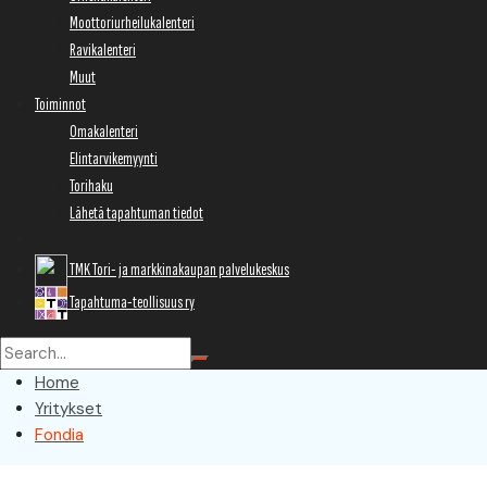
Moottoriurheilukalenteri
Ravikalenteri
Muut
Toiminnot
Omakalenteri
Elintarvikemyynti
Torihaku
Lähetä tapahtuman tiedot
TMK Tori- ja markkinakaupan palvelukeskus
Tapahtuma-teollisuus ry
Home
Yritykset
Fondia