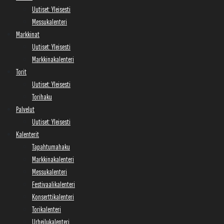
Uutiset: Yleisesti
Messukalenteri
Markkinat
Uutiset: Yleisesti
Markkinakalenteri
Torit
Uutiset: Yleisesti
Torihaku
Palvelut
Uutiset: Yleisesti
Kalenterit
Tapahtumahaku
Markkinakalenteri
Messukalenteri
Festivaalikalenteri
Konserttikalenteri
Torikalenteri
Urheilukalenteri