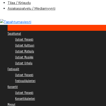
Skip
Tilaa / Kirjaudu
to
Asiakaspalvelu / Mediamyynti
content
Tapahtumat
Uutiset: Yleisesti
Uutiset: Kulttuuri
Uutiset: Matkailu
Uutiset: Musiikki
Uutiset: Urheilu
Festivaalit
Uutiset: Yleisesti
Festivaalikalenteri
Konsertit
Uutiset: Yleisesti
Konserttikalenteri
Messut