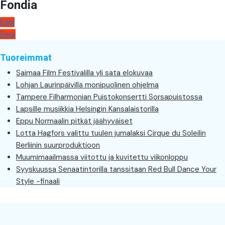
Fondia
Artikkelien
Edel
Seur
selaus
Tuoreimmat
Saimaa Film Festivalilla yli sata elokuvaa
Lohjan Laurinpäivillä monipuolinen ohjelma
Tampere Filharmonian Puistokonsertti Sorsapuistossa
Lapsille musiikkia Helsingin Kansalaistorilla
Eppu Normaalin pitkät jäähyväiset
Lotta Hagfors valittu tuulen jumalaksi Cirque du Soleilin
Berliinin suurproduktioon
Muumimaailmassa viitottu ja kuvitettu viikonloppu
Syyskuussa Senaatintorilla tanssitaan Red Bull Dance Your
Style -finaali