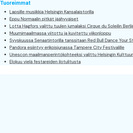
Tuoreimmat
Lapsille musiikkia Helsingin Kansalaistorilla
Eppu Normaalin pitkät jäähyväiset
Lotta Hagfors valittu tuulen jumalaksi Cirque du Soleilin Berl
Muumimaailmassa viitottu ja kuvitettu viikonloppu
Syyskuussa Senaatintorilla tanssitaan Red Bull Dance Your Sty
Pandora esiintyy erikoisjunassa Tampere City Festivalille
Unescon maailmanperintökohteeksi valittu Helsingin Kulttuurit
Elokuu vielä festareiden ilotulitusta