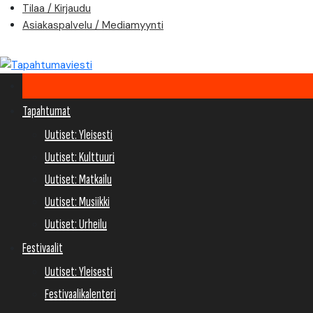
Skip
Tilaa / Kirjaudu
to
Asiakaspalvelu / Mediamyynti
content
Tapahtumat
Uutiset: Yleisesti
Uutiset: Kulttuuri
Uutiset: Matkailu
Uutiset: Musiikki
Uutiset: Urheilu
Festivaalit
Uutiset: Yleisesti
Festivaalikalenteri