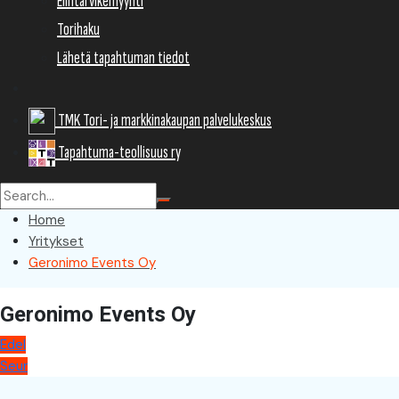
Elintarvikemyynti
Torihaku
Lähetä tapahtuman tiedot
TMK Tori- ja markkinakaupan palvelukeskus
Tapahtuma-teollisuus ry
Home
Yritykset
Geronimo Events Oy
Geronimo Events Oy
Artikkelien
Edel
Seur
selaus