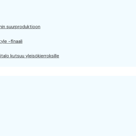
iinin suurproduktioon
le -finaali
alo kutsuu yleisökierroksille