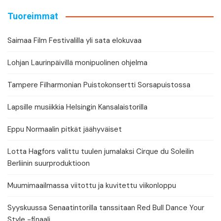
Tuoreimmat
Saimaa Film Festivalilla yli sata elokuvaa
Lohjan Laurinpäivillä monipuolinen ohjelma
Tampere Filharmonian Puistokonsertti Sorsapuistossa
Lapsille musiikkia Helsingin Kansalaistorilla
Eppu Normaalin pitkät jäähyväiset
Lotta Hagfors valittu tuulen jumalaksi Cirque du Soleilin
Berliinin suurproduktioon
Muumimaailmassa viitottu ja kuvitettu viikonloppu
Syyskuussa Senaatintorilla tanssitaan Red Bull Dance Your
Style -finaali