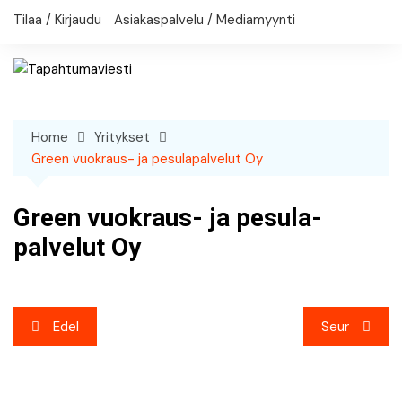
Skip
Tilaa / Kirjaudu
Asiakaspalvelu / Mediamyynti
to
content
Home
Yritykset
Green vuokraus- ja pesula­palvelut Oy
Green vuokraus- ja pesula­
palvelut Oy
Artikkelien
Edel
Seur
selaus