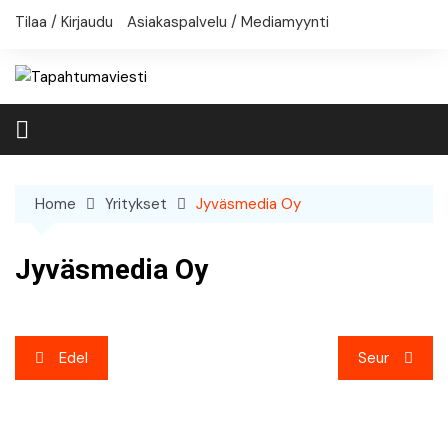
Skip
Tilaa / Kirjaudu
Asiakaspalvelu / Mediamyynti
to
content
Home
Yritykset
Jyväsmedia Oy
Jyväsmedia Oy
Artikkelien
Edel
Seur
selaus