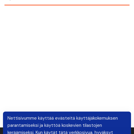
Nettisivumme käyttää evästeitä käyttäjäkokemuksen
parantamiseksi ja käyttöä koskevien tilastojen
keräämiseksi. Kun käytät tätä verkkosivua, hyväksyt