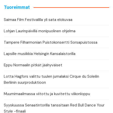
Tuoreimmat
Saimaa Film Festivalilla yli sata elokuvaa
Lohjan Laurinpäivillä monipuolinen ohjelma
Tampere Filharmonian Puistokonsertti Sorsapuistossa
Lapsille musiikkia Helsingin Kansalaistorilla
Eppu Normaalin pitkät jäähyväiset
Lotta Hagfors valittu tuulen jumalaksi Cirque du Soleilin
Berliinin suurproduktioon
Muumimaailmassa viitottu ja kuvitettu viikonloppu
Syyskuussa Senaatintorilla tanssitaan Red Bull Dance Your
Style -finaali