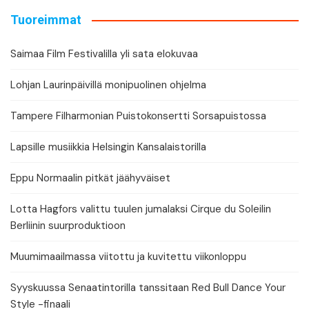
Tuoreimmat
Saimaa Film Festivalilla yli sata elokuvaa
Lohjan Laurinpäivillä monipuolinen ohjelma
Tampere Filharmonian Puistokonsertti Sorsapuistossa
Lapsille musiikkia Helsingin Kansalaistorilla
Eppu Normaalin pitkät jäähyväiset
Lotta Hagfors valittu tuulen jumalaksi Cirque du Soleilin
Berliinin suurproduktioon
Muumimaailmassa viitottu ja kuvitettu viikonloppu
Syyskuussa Senaatintorilla tanssitaan Red Bull Dance Your
Style -finaali