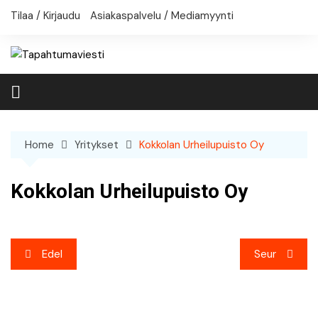
Skip
Tilaa / Kirjaudu
Asiakaspalvelu / Mediamyynti
to
content
Home
Yritykset
Kokkolan Urheilupuisto Oy
Kokkolan Urheilupuisto Oy
Artikkelien
Edel
Seur
selaus