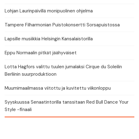
Lohjan Laurinpäivillä monipuolinen ohjelma
Tampere Filharmonian Puistokonsertti Sorsapuistossa
Lapsille musiikkia Helsingin Kansalaistorilla
Eppu Normaalin pitkät jäähyväiset
Lotta Hagfors valittu tuulen jumalaksi Cirque du Soleilin
Berliinin suurproduktioon
Muumimaailmassa viitottu ja kuvitettu viikonloppu
Syyskuussa Senaatintorilla tanssitaan Red Bull Dance Your
Style -finaali