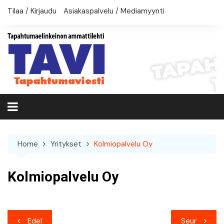
Skip
Tilaa / Kirjaudu
Asiakaspalvelu / Mediamyynti
to
content
Home
Yritykset
Kolmiopalvelu Oy
Kolmiopalvelu Oy
Artikkelien
Edel
Seur