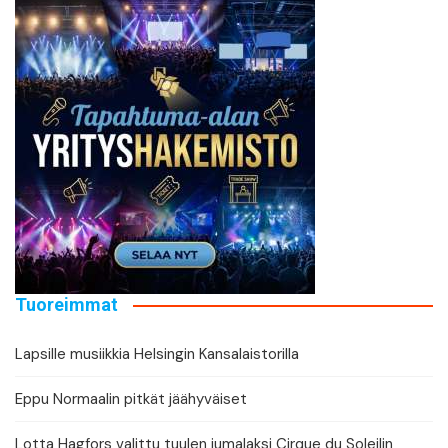
Tuoreimmat
Lapsille musiikkia Helsingin Kansalaistorilla
Eppu Normaalin pitkät jäähyväiset
Lotta Hagfors valittu tuulen jumalaksi Cirque du Soleilin