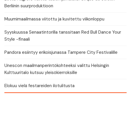
Berliinin suurproduktioon
Muumimaailmassa viitottu ja kuvitettu viikonloppu
Syyskuussa Senaatintorilla tanssitaan Red Bull Dance Your
Style -finaali
Pandora esiintyy erikoisjunassa Tampere City Festivalille
Unescon maailmanperintökohteeksi valittu Helsingin
Kulttuuritalo kutsuu yleisökierroksille
Elokuu vielä festareiden ilotulitusta