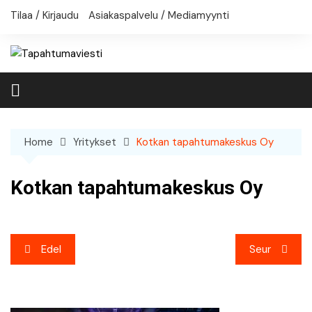
Skip
Tilaa / Kirjaudu
Asiakaspalvelu / Mediamyynti
to
content
Home
Yritykset
Kotkan tapahtumakeskus Oy
Kotkan tapahtumakeskus Oy
Artikkelien
Edel
Seur
selaus