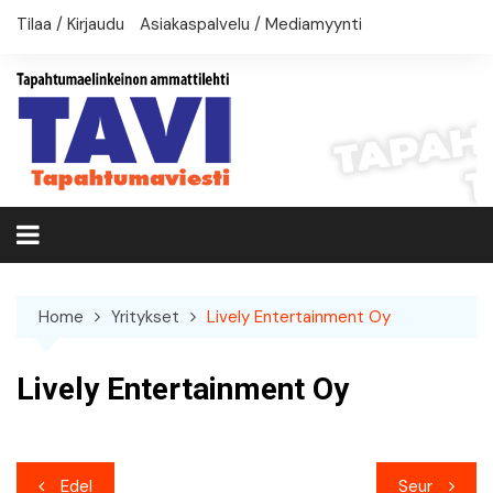
Skip
Tilaa / Kirjaudu
Asiakaspalvelu / Mediamyynti
to
content
Home
Yritykset
Lively Entertainment Oy
Lively Entertainment Oy
Artikkelien
Edel
Seur