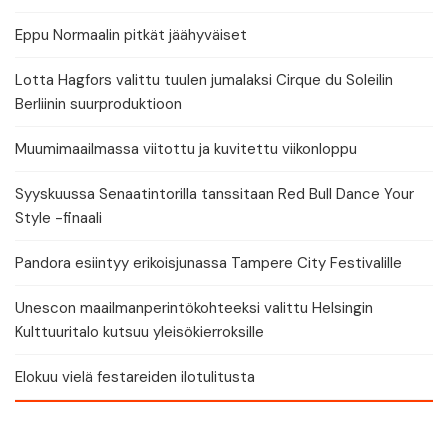
Eppu Normaalin pitkät jäähyväiset
Lotta Hagfors valittu tuulen jumalaksi Cirque du Soleilin
Berliinin suurproduktioon
Muumimaailmassa viitottu ja kuvitettu viikonloppu
Syyskuussa Senaatintorilla tanssitaan Red Bull Dance Your
Style -finaali
Pandora esiintyy erikoisjunassa Tampere City Festivalille
Unescon maailmanperintökohteeksi valittu Helsingin
Kulttuuritalo kutsuu yleisökierroksille
Elokuu vielä festareiden ilotulitusta