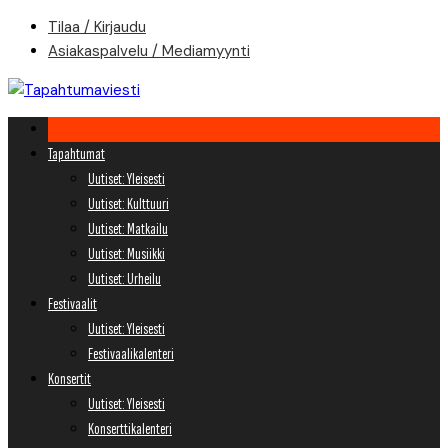
Skip
Tilaa / Kirjaudu
to
Asiakaspalvelu / Mediamyynti
content
Tapahtumat
Uutiset: Yleisesti
Uutiset: Kulttuuri
Uutiset: Matkailu
Uutiset: Musiikki
Uutiset: Urheilu
Festivaalit
Uutiset: Yleisesti
Festivaalikalenteri
Konsertit
Uutiset: Yleisesti
Konserttikalenteri