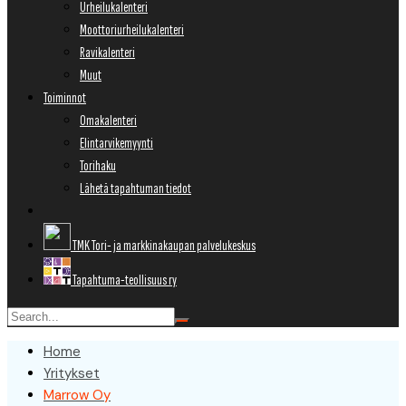
Urheilukalenteri
Moottoriurheilukalenteri
Ravikalenteri
Muut
Toiminnot
Omakalenteri
Elintarvikemyynti
Torihaku
Lähetä tapahtuman tiedot
TMK Tori- ja markkinakaupan palvelukeskus
Tapahtuma-teollisuus ry
Home
Yritykset
Marrow Oy