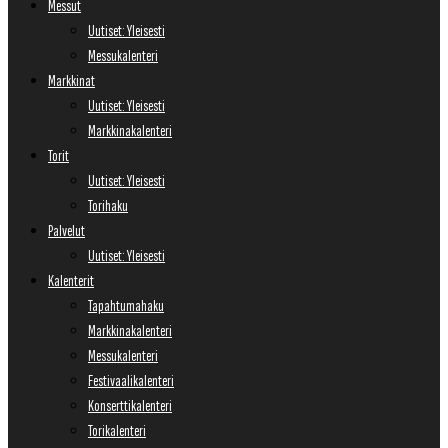
Messut
Uutiset: Yleisesti
Messukalenteri
Markkinat
Uutiset: Yleisesti
Markkinakalenteri
Torit
Uutiset: Yleisesti
Torihaku
Palvelut
Uutiset: Yleisesti
Kalenterit
Tapahtumahaku
Markkinakalenteri
Messukalenteri
Festivaalikalenteri
Konserttikalenteri
Torikalenteri