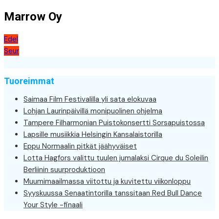
Marrow Oy
Artikkelien
Edel
Seur
selaus
Tuoreimmat
Saimaa Film Festivalilla yli sata elokuvaa
Lohjan Laurinpäivillä monipuolinen ohjelma
Tampere Filharmonian Puistokonsertti Sorsapuistossa
Lapsille musiikkia Helsingin Kansalaistorilla
Eppu Normaalin pitkät jäähyväiset
Lotta Hagfors valittu tuulen jumalaksi Cirque du Soleilin
Berliinin suurproduktioon
Muumimaailmassa viitottu ja kuvitettu viikonloppu
Syyskuussa Senaatintorilla tanssitaan Red Bull Dance
Your Style -finaali