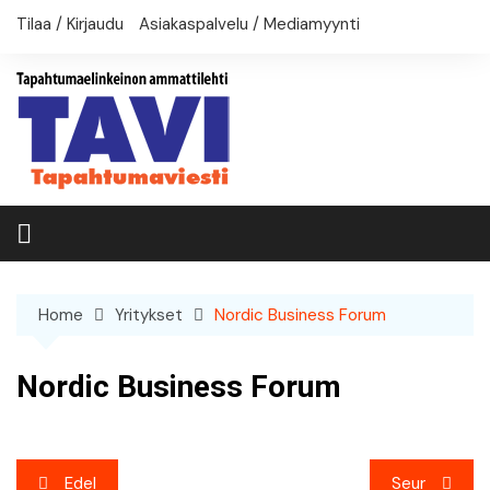
Skip
Tilaa / Kirjaudu
Asiakaspalvelu / Mediamyynti
to
content
Home
Yritykset
Nordic Business Forum
Nordic Business Forum
Artikkelien
Edel
Seur