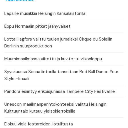
Lapsille musiikkia Helsingin Kansalaistorilla
Eppu Normaalin pitkät jäähyväiset
Lotta Hagfors valittu tuulen jumalaksi Cirque du Soleilin
Berliinin suurproduktioon
Muumimaailmassa viitottu ja kuvitettu viikonloppu
Syyskuussa Senaatintorilla tanssitaan Red Bull Dance Your
Style -finaali
Pandora esiintyy erikoisjunassa Tampere City Festivalille
Unescon maailmanperintökohteeksi valittu Helsingin
Kulttuuritalo kutsuu yleisökierroksille
Elokuu vielä festareiden ilotulitusta