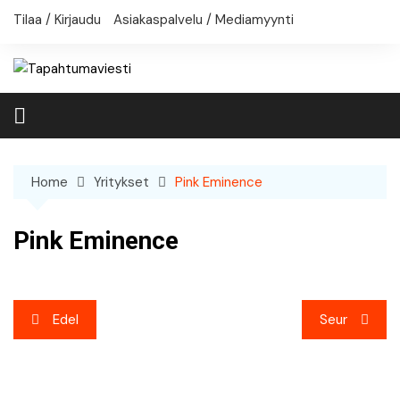
Skip
Tilaa / Kirjaudu
Asiakaspalvelu / Mediamyynti
to
content
Home
Yritykset
Pink Eminence
Pink Eminence
Artikkelien
Edel
Seur
selaus