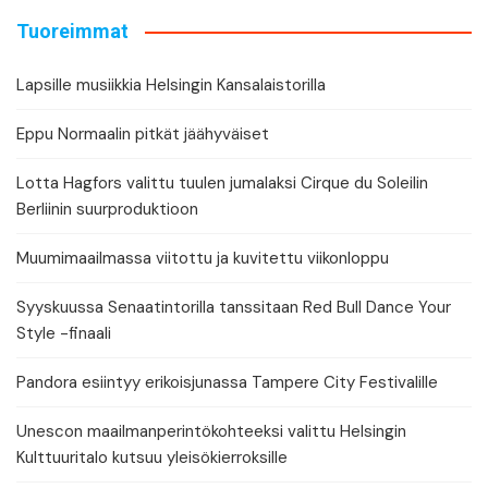
Tuoreimmat
Lapsille musiikkia Helsingin Kansalaistorilla
Eppu Normaalin pitkät jäähyväiset
Lotta Hagfors valittu tuulen jumalaksi Cirque du Soleilin
Berliinin suurproduktioon
Muumimaailmassa viitottu ja kuvitettu viikonloppu
Syyskuussa Senaatintorilla tanssitaan Red Bull Dance Your
Style -finaali
Pandora esiintyy erikoisjunassa Tampere City Festivalille
Unescon maailmanperintökohteeksi valittu Helsingin
Kulttuuritalo kutsuu yleisökierroksille