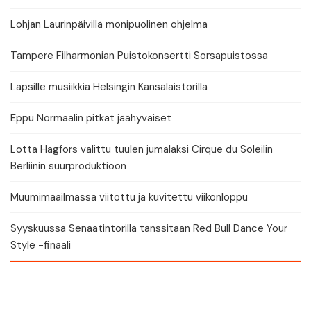
Lohjan Laurinpäivillä monipuolinen ohjelma
Tampere Filharmonian Puistokonsertti Sorsapuistossa
Lapsille musiikkia Helsingin Kansalaistorilla
Eppu Normaalin pitkät jäähyväiset
Lotta Hagfors valittu tuulen jumalaksi Cirque du Soleilin
Berliinin suurproduktioon
Muumimaailmassa viitottu ja kuvitettu viikonloppu
Syyskuussa Senaatintorilla tanssitaan Red Bull Dance Your
Style -finaali