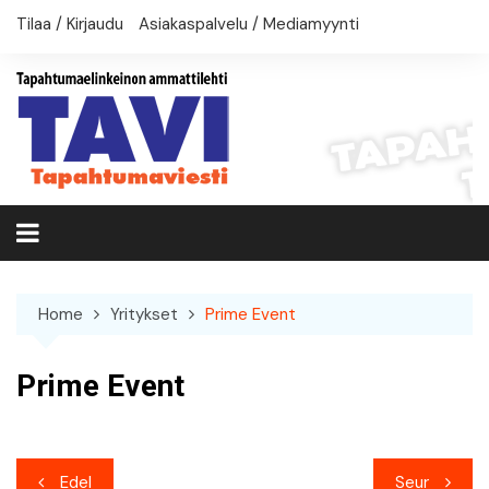
Skip
Tilaa / Kirjaudu
Asiakaspalvelu / Mediamyynti
to
content
Home
Yritykset
Prime Event
Prime Event
Artikkelien
Edel
Seur