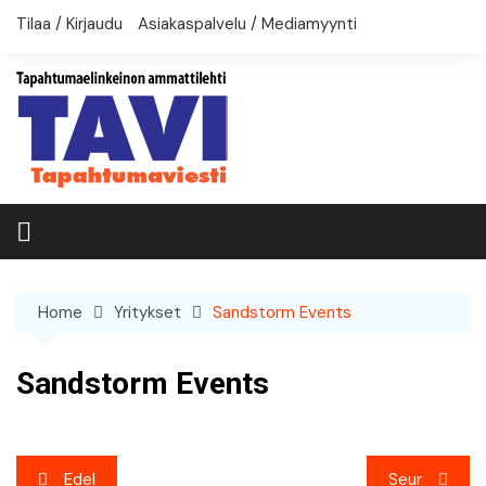
Skip
Tilaa / Kirjaudu
Asiakaspalvelu / Mediamyynti
to
content
Home
Yritykset
Sandstorm Events
Sandstorm Events
Artikkelien
Edel
Seur