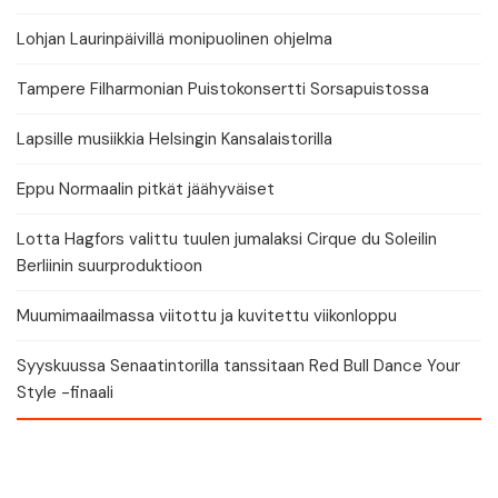
Lohjan Laurinpäivillä monipuolinen ohjelma
Tampere Filharmonian Puistokonsertti Sorsapuistossa
Lapsille musiikkia Helsingin Kansalaistorilla
Eppu Normaalin pitkät jäähyväiset
Lotta Hagfors valittu tuulen jumalaksi Cirque du Soleilin
Berliinin suurproduktioon
Muumimaailmassa viitottu ja kuvitettu viikonloppu
Syyskuussa Senaatintorilla tanssitaan Red Bull Dance Your
Style -finaali