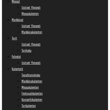
Messut
Uutiset: Yleisesti
Messukalenteri
Markkinat
Uutiset: Yleisesti
Markkinakalenteri
Torit
Uutiset: Yleisesti
Torihaku
Palvelut
Uutiset: Yleisesti
Kalenterit
Tapahtumahaku
Markkinakalenteri
Messukalenteri
Festivaalikalenteri
Konserttikalenteri
Torikalenteri