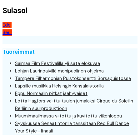
Sulasol
Artikkelien
Edel
Seur
selaus
Tuoreimmat
Saimaa Film Festivalilla yli sata elokuvaa
Lohjan Laurinpäivillä monipuolinen ohjelma
Tampere Filharmonian Puistokonsertti Sorsapuistossa
Lapsille musiikkia Helsingin Kansalaistorilla
Eppu Normaalin pitkät jäähyväiset
Lotta Hagfors valittu tuulen jumalaksi Cirque du Soleilin
Berliinin suurproduktioon
Muumimaailmassa viitottu ja kuvitettu viikonloppu
Syyskuussa Senaatintorilla tanssitaan Red Bull Dance
Your Style -finaali