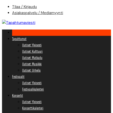
Skip
Tilaa / Kirjaudu
to
Asiakaspalvelu / Mediamyynti
content
Tapahtumat
Uutiset: Yleisesti
Uutiset: Kulttuuri
Uutiset: Matkailu
Uutiset: Musiikki
Uutiset: Urheilu
Festivaalit
Uutiset: Yleisesti
Festivaalikalenteri
Konsertit
Uutiset: Yleisesti
Konserttikalenteri