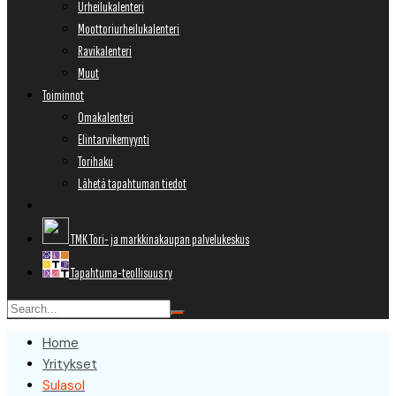
Urheilukalenteri
Moottoriurheilukalenteri
Ravikalenteri
Muut
Toiminnot
Omakalenteri
Elintarvikemyynti
Torihaku
Lähetä tapahtuman tiedot
TMK Tori- ja markkinakaupan palvelukeskus
Tapahtuma-teollisuus ry
Home
Yritykset
Sulasol