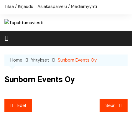
Skip
Tilaa / Kirjaudu
Asiakaspalvelu / Mediamyynti
to
content
Home
Yritykset
Sunborn Events Oy
Sunborn Events Oy
Artikkelien
Edel
Seur
selaus