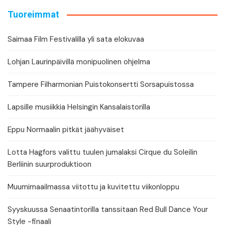
Tuoreimmat
Saimaa Film Festivalilla yli sata elokuvaa
Lohjan Laurinpäivillä monipuolinen ohjelma
Tampere Filharmonian Puistokonsertti Sorsapuistossa
Lapsille musiikkia Helsingin Kansalaistorilla
Eppu Normaalin pitkät jäähyväiset
Lotta Hagfors valittu tuulen jumalaksi Cirque du Soleilin
Berliinin suurproduktioon
Muumimaailmassa viitottu ja kuvitettu viikonloppu
Syyskuussa Senaatintorilla tanssitaan Red Bull Dance Your
Style -finaali