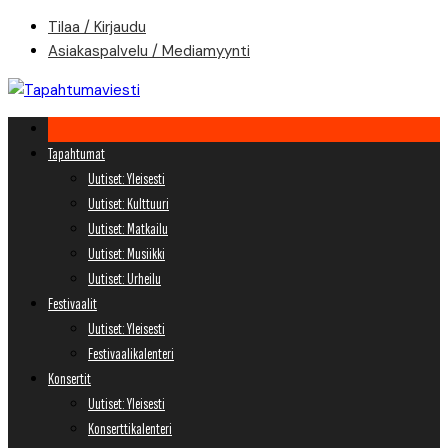
Skip
Tilaa / Kirjaudu
to
Asiakaspalvelu / Mediamyynti
content
Tapahtumat
Uutiset: Yleisesti
Uutiset: Kulttuuri
Uutiset: Matkailu
Uutiset: Musiikki
Uutiset: Urheilu
Festivaalit
Uutiset: Yleisesti
Festivaalikalenteri
Konsertit
Uutiset: Yleisesti
Konserttikalenteri