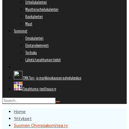
Urheilukalenteri
Moottoriurheilukalenteri
Ravikalenteri
Muut
Toiminnot
Omakalenteri
Elintarvikemyynti
Torihaku
Lähetä tapahtuman tiedot
TMK Tori- ja markkinakaupan palvelukeskus
Tapahtuma-teollisuus ry
Home
Yritykset
Suomen Olympiakomitea ry