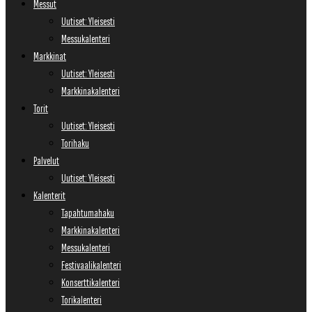
Messut
Uutiset: Yleisesti
Messukalenteri
Markkinat
Uutiset: Yleisesti
Markkinakalenteri
Torit
Uutiset: Yleisesti
Torihaku
Palvelut
Uutiset: Yleisesti
Kalenterit
Tapahtumahaku
Markkinakalenteri
Messukalenteri
Festivaalikalenteri
Konserttikalenteri
Torikalenteri