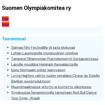
Suomen Olympiakomitea ry
Artikkelien
Edel
Seur
selaus
Tuoreimmat
Saimaa Film Festivalilla yli sata elokuvaa
Lohjan Laurinpäivillä monipuolinen ohjelma
Tampere Filharmonian Puistokonsertti Sorsapuistossa
Lapsille musiikkia Helsingin Kansalaistorilla
Eppu Normaalin pitkät jäähyväiset
Lotta Hagfors valittu tuulen jumalaksi Cirque du Soleilin
Berliinin suurproduktioon
Muumimaailmassa viitottu ja kuvitettu viikonloppu
Syyskuussa Senaatintorilla tanssitaan Red Bull Dance
Your Style -finaali