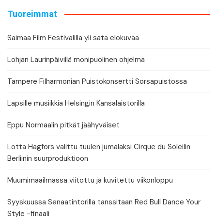
Tuoreimmat
Saimaa Film Festivalilla yli sata elokuvaa
Lohjan Laurinpäivillä monipuolinen ohjelma
Tampere Filharmonian Puistokonsertti Sorsapuistossa
Lapsille musiikkia Helsingin Kansalaistorilla
Eppu Normaalin pitkät jäähyväiset
Lotta Hagfors valittu tuulen jumalaksi Cirque du Soleilin
Berliinin suurproduktioon
Muumimaailmassa viitottu ja kuvitettu viikonloppu
Syyskuussa Senaatintorilla tanssitaan Red Bull Dance Your
Style -finaali