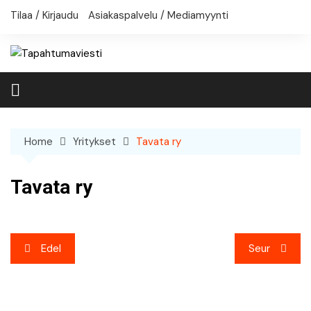
Skip
Tilaa / Kirjaudu
Asiakaspalvelu / Mediamyynti
to
content
Home
Yritykset
Tavata ry
Tavata ry
Artikkelien
Edel
Seur
selaus