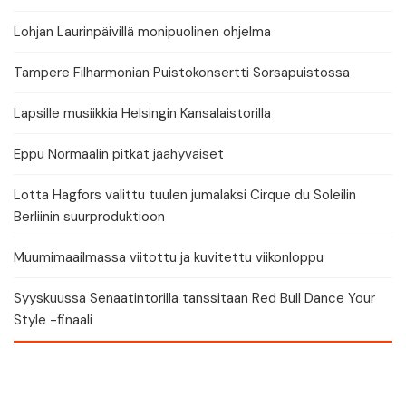
Lohjan Laurinpäivillä monipuolinen ohjelma
Tampere Filharmonian Puistokonsertti Sorsapuistossa
Lapsille musiikkia Helsingin Kansalaistorilla
Eppu Normaalin pitkät jäähyväiset
Lotta Hagfors valittu tuulen jumalaksi Cirque du Soleilin
Berliinin suurproduktioon
Muumimaailmassa viitottu ja kuvitettu viikonloppu
Syyskuussa Senaatintorilla tanssitaan Red Bull Dance Your
Style -finaali