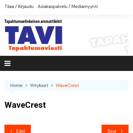
Skip
Tilaa / Kirjaudu
Asiakaspalvelu / Mediamyynti
to
content
Home
Yritykset
WaveCrest
WaveCrest
Artikkelien
Edel
Seur