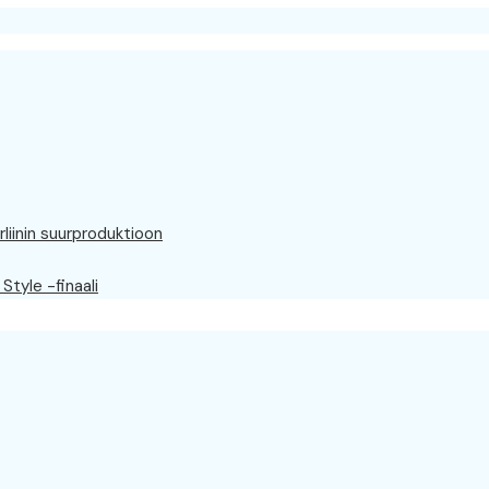
rliinin suurproduktioon
Style -finaali