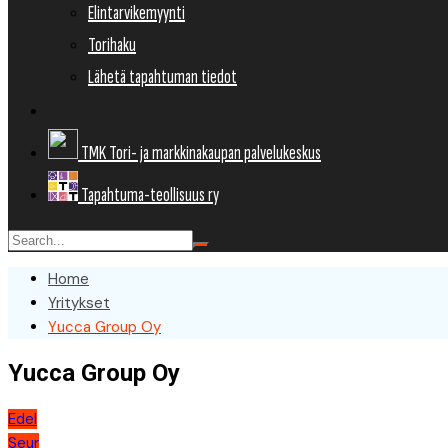
Elintarvikemyynti
Torihaku
Lähetä tapahtuman tiedot
TMK Tori- ja markkinakaupan palvelukeskus
Tapahtuma-teollisuus ry
Home
Yritykset
Yucca Group Oy
Yucca Group Oy
Artikkelien
Edel
Seur