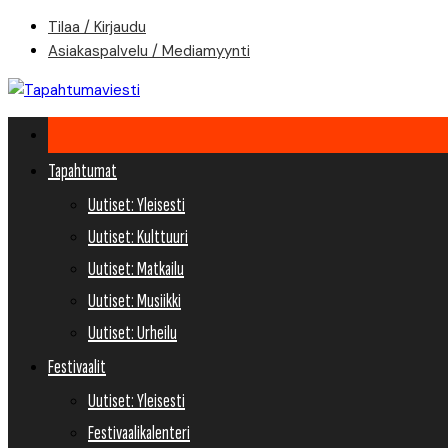
Skip
Tilaa / Kirjaudu
to
Asiakaspalvelu / Mediamyynti
content
Tapahtumat
Uutiset: Yleisesti
Uutiset: Kulttuuri
Uutiset: Matkailu
Uutiset: Musiikki
Uutiset: Urheilu
Festivaalit
Uutiset: Yleisesti
Festivaalikalenteri