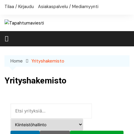
Skip
Tilaa / Kirjaudu
Asiakaspalvelu / Mediamyynti
to
content
Home
Yrityshakemisto
Yrityshakemisto