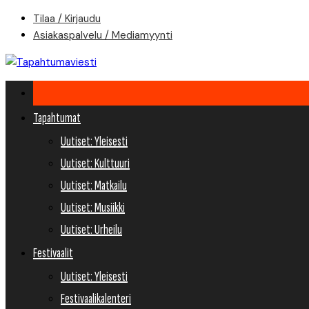
Skip
Tilaa / Kirjaudu
to
Asiakaspalvelu / Mediamyynti
content
Tapahtumat
Uutiset: Yleisesti
Uutiset: Kulttuuri
Uutiset: Matkailu
Uutiset: Musiikki
Uutiset: Urheilu
Festivaalit
Uutiset: Yleisesti
Festivaalikalenteri