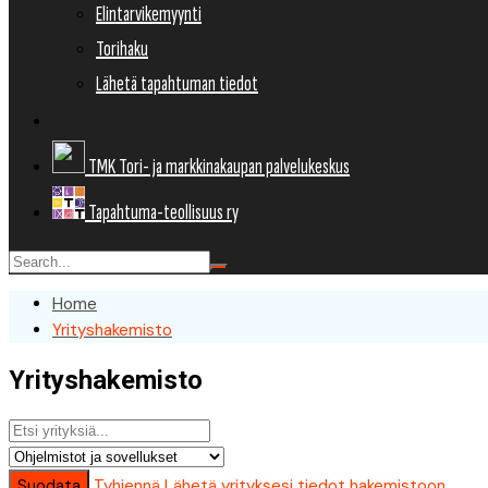
Elintarvikemyynti
Torihaku
Lähetä tapahtuman tiedot
TMK Tori- ja markkinakaupan palvelukeskus
Tapahtuma-teollisuus ry
Home
Yrityshakemisto
Yrityshakemisto
Suodata
Tyhjennä
Lähetä yrityksesi tiedot hakemistoon