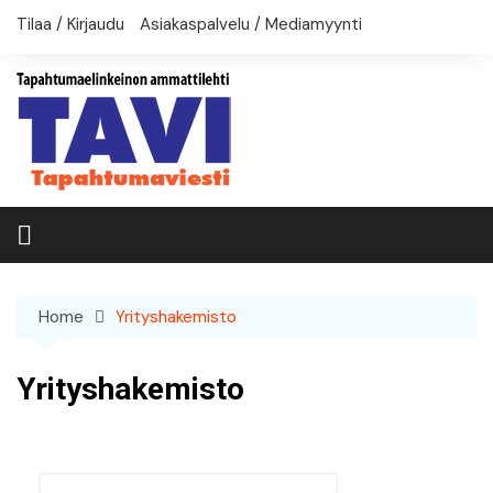
Skip
Tilaa / Kirjaudu
Asiakaspalvelu / Mediamyynti
to
content
Home
Yrityshakemisto
Yrityshakemisto