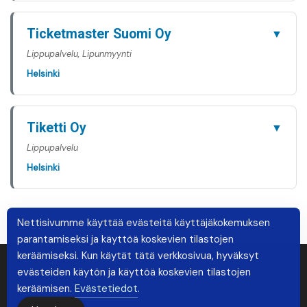
Ticketmaster Suomi Oy
▼
Lippupalvelu, Lipunmyynti
Helsinki
Tiketti Oy
▼
Lippupalvelu
Helsinki
Nettisivumme käyttää evästeitä käyttäjäkokemuksen
parantamiseksi ja käyttöä koskevien tilastojen
keräämiseksi. Kun käytät tätä verkkosivua, hyväksyt
evästeiden käytön ja käyttöä koskevien tilastojen
keräämisen.
Evästetiedot
.