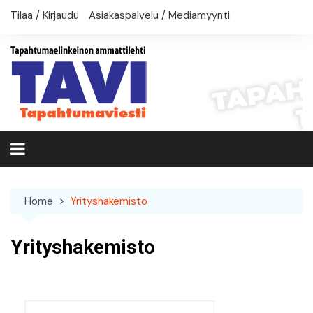
Skip
Tilaa / Kirjaudu
Asiakaspalvelu / Mediamyynti
to
content
Home
Yrityshakemisto
Yrityshakemisto