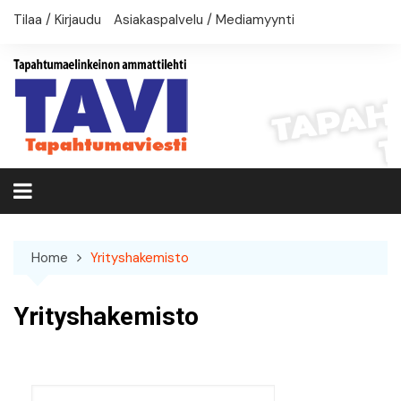
Skip
Tilaa / Kirjaudu
Asiakaspalvelu / Mediamyynti
to
content
Home
Yrityshakemisto
Yrityshakemisto