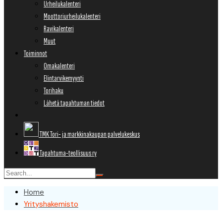
Urheilukalenteri
Moottoriurheilukalenteri
Ravikalenteri
Muut
Toiminnot
Omakalenteri
Elintarvikemyynti
Torihaku
Lähetä tapahtuman tiedot
TMK Tori- ja markkinakaupan palvelukeskus
Tapahtuma-teollisuus ry
Home
Yrityshakemisto