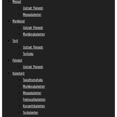
Messut
Uutiset: Yleisesti
Messukalenteri
Markkinat
Uutiset: Yleisesti
Markkinakalenteri
Torit
Uutiset: Yleisesti
Torihaku
Palvelut
Uutiset: Yleisesti
Kalenterit
Tapahtumahaku
Markkinakalenteri
Messukalenteri
Festivaalikalenteri
Konserttikalenteri
Torikalenteri