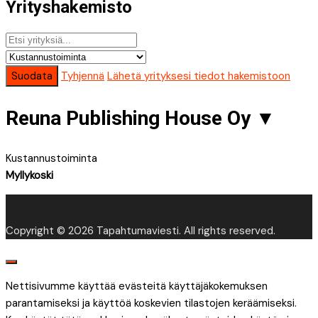
Yrityshakemisto
Suodata
Tyhjennä
Lähetä yrityksesi tiedot hakemistoon
Reuna Publishing House Oy
▼
Kustannustoiminta
Myllykoski
Copyright © 2026 Tapahtumaviesti. All rights reserved.
Nettisivumme käyttää evästeitä käyttäjäkokemuksen
parantamiseksi ja käyttöä koskevien tilastojen keräämiseksi.