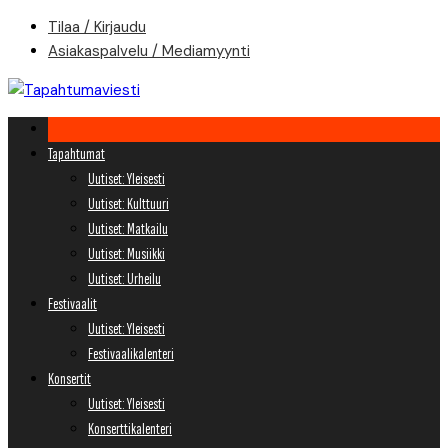
Skip
Tilaa / Kirjaudu
to
Asiakaspalvelu / Mediamyynti
content
Tapahtumat
Uutiset: Yleisesti
Uutiset: Kulttuuri
Uutiset: Matkailu
Uutiset: Musiikki
Uutiset: Urheilu
Festivaalit
Uutiset: Yleisesti
Festivaalikalenteri
Konsertit
Uutiset: Yleisesti
Konserttikalenteri