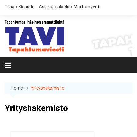
Skip
Tilaa / Kirjaudu
Asiakaspalvelu / Mediamyynti
to
content
Home
Yrityshakemisto
Yrityshakemisto