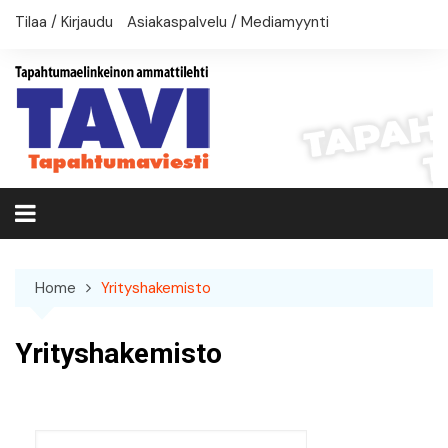
Skip
Tilaa / Kirjaudu
Asiakaspalvelu / Mediamyynti
to
content
Home
Yrityshakemisto
Yrityshakemisto