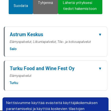
Tyhjennä
Lähetä yrityksesi
Suodata
tiedot hakemistoon
Astrum Keskus
▼
Elämyspalvelut, Liikuntapalvelut, Tila- ja kokouspalvelut
Salo
Turku Food and Wine Fest Oy
▼
Elämyspalvelut
Turku
Nettisivumme käyttää evästeitä käyttäjäkokemuksen
parantamiseksi ja käyttöä koskevien tilastojen