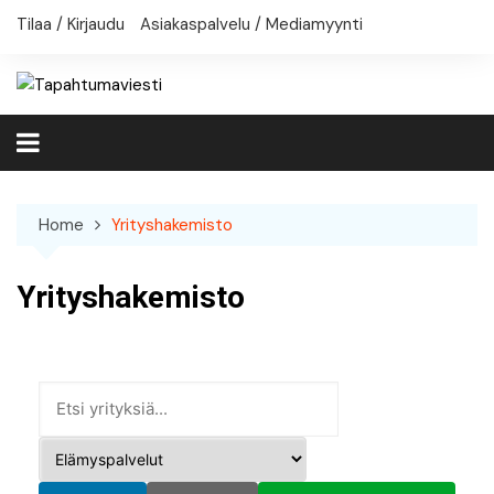
Skip
Tilaa / Kirjaudu
Asiakaspalvelu / Mediamyynti
to
content
Home
Yrityshakemisto
Yrityshakemisto