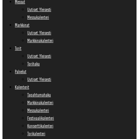
Messut
Uutiset: Yleisesti
Messukalenteri
Markkinat
Uutiset: Yleisesti
Markkinakalenteri
Torit
Uutiset: Yleisesti
Torihaku
Palvelut
Uutiset: Yleisesti
Kalenterit
Tapahtumahaku
Markkinakalenteri
Messukalenteri
Festivaalikalenteri
Konserttikalenteri
Torikalenteri