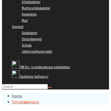
Urheilukalenteri
Moottoriurheilukalenteri
Ravikalenteri
Muut
Toiminnot
Omakalenteri
Elintarvikemyynti
Torihaku
Lähetä tapahtuman tiedot
TMK Tori- ja markkinakaupan palvelukeskus
Tapahtuma-teollisuus ry
Home
Yrityshakemisto