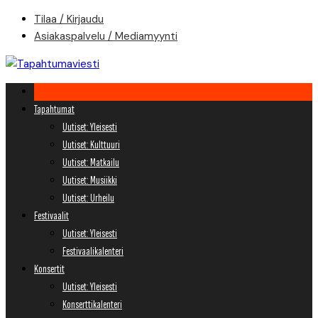
Skip
Tilaa / Kirjaudu
to
Asiakaspalvelu / Mediamyynti
content
Tapahtumat
Uutiset: Yleisesti
Uutiset: Kulttuuri
Uutiset: Matkailu
Uutiset: Musiikki
Uutiset: Urheilu
Festivaalit
Uutiset: Yleisesti
Festivaalikalenteri
Konsertit
Uutiset: Yleisesti
Konserttikalenteri