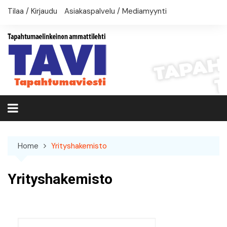
Skip
Tilaa / Kirjaudu
Asiakaspalvelu / Mediamyynti
to
content
Home
Yrityshakemisto
Yrityshakemisto