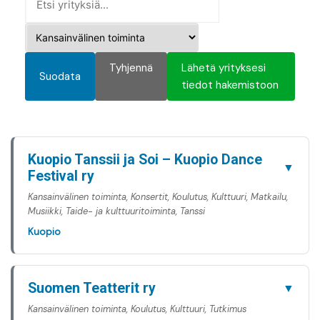
Tyhjennä
Lähetä yrityksesi
Suodata
tiedot hakemistoon
Kuopio Tanssii ja Soi – Kuopio Dance
▼
Festival ry
Kansainvälinen toiminta, Konsertit, Koulutus, Kulttuuri, Matkailu,
Musiikki, Taide- ja kulttuuritoiminta, Tanssi
Kuopio
Suomen Teatterit ry
▼
Kansainvälinen toiminta, Koulutus, Kulttuuri, Tutkimus