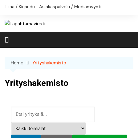
Skip
Tilaa / Kirjaudu
Asiakaspalvelu / Mediamyynti
to
content
Home
Yrityshakemisto
Yrityshakemisto