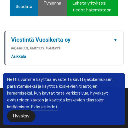
Tyhjennä
Lähetä yrityksesi
Suodata
tiedot hakemistoon
Viestintä Vuosikerta oy
▼
Kirjallisuus, Kulttuuri, Viestintä
Asikkala
Nettisivumme käyttää evästeitä käyttäjäkokemuksen
parantamiseksi ja käyttöä koskevien tilastojen
keräämiseksi. Kun käytät tätä verkkosivua, hyväksyt
evästeiden käytön ja käyttöä koskevien tilastojen
keräämisen.
Evästetiedot
.
Hyväksy
Copyright © 2026 Tapahtumaviesti. All rights reserved.