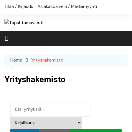
Skip
Tilaa / Kirjaudu
Asiakaspalvelu / Mediamyynti
to
content
Home
Yrityshakemisto
Yrityshakemisto