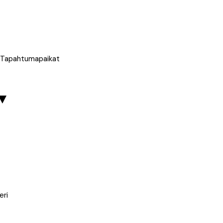
t, Tapahtumapaikat
▼
eri