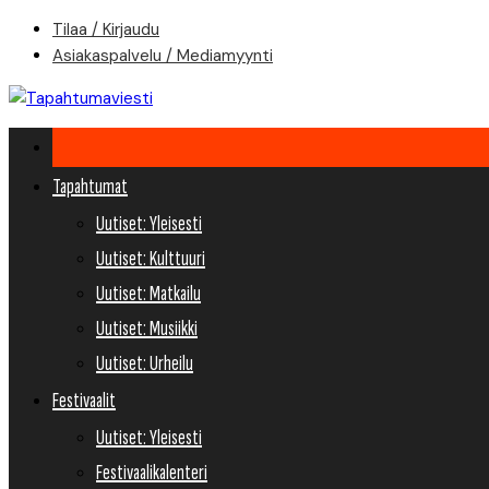
Skip
Tilaa / Kirjaudu
to
Asiakaspalvelu / Mediamyynti
content
Tapahtumat
Uutiset: Yleisesti
Uutiset: Kulttuuri
Uutiset: Matkailu
Uutiset: Musiikki
Uutiset: Urheilu
Festivaalit
Uutiset: Yleisesti
Festivaalikalenteri