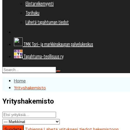
Elintarvikemyynti
Torihaku
Lähetä tapahtuman tiedot
TMK Tori- ja markkinakaupan palvelukeskus
Tapahtuma-teollisuus ry
Home
Yrityshakemisto
Yrityshakemisto
Suodata
Tyhjennä
Lähetä yrityksesi tiedot hakemistoon