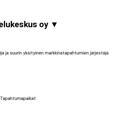
velukeskus oy
▼
 ja suurin yksityinen markkinatapahtumien järjestäjä.
t, Tapahtumapaikat