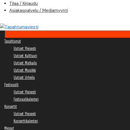
Skip
Tilaa / Kirjaudu
to
Asiakaspalvelu / Mediamyynti
content
Tapahtumat
Uutiset: Yleisesti
Uutiset: Kulttuuri
Uutiset: Matkailu
Uutiset: Musiikki
Uutiset: Urheilu
Festivaalit
Uutiset: Yleisesti
Festivaalikalenteri
Konsertit
Uutiset: Yleisesti
Konserttikalenteri
Messut