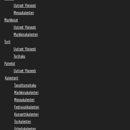
Uutiset: Yleisesti
Messukalenteri
Markkinat
Uutiset: Yleisesti
Markkinakalenteri
Torit
Uutiset: Yleisesti
Torihaku
Palvelut
Uutiset: Yleisesti
Kalenterit
Tapahtumahaku
Markkinakalenteri
Messukalenteri
Festivaalikalenteri
Konserttikalenteri
Torikalenteri
Urheilukalenteri