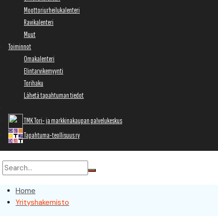
Moottoriurheilukalenteri
Ravikalenteri
Muut
Toiminnot
Omakalenteri
Elintarvikemyynti
Torihaku
Lähetä tapahtuman tiedot
TMK Tori- ja markkinakaupan palvelukeskus
Tapahtuma-teollisuus ry
Home
Yrityshakemisto