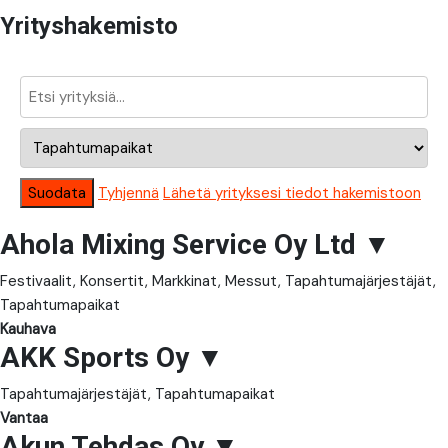
Yrityshakemisto
Suodata
Tyhjennä
Lähetä yrityksesi tiedot hakemistoon
Ahola Mixing Service Oy Ltd
▼
Festivaalit, Konsertit, Markkinat, Messut, Tapahtumajärjestäjät,
Tapahtumapaikat
Kauhava
AKK Sports Oy
▼
Tapahtumajärjestäjät, Tapahtumapaikat
Vantaa
Akun Tehdas Oy
▼