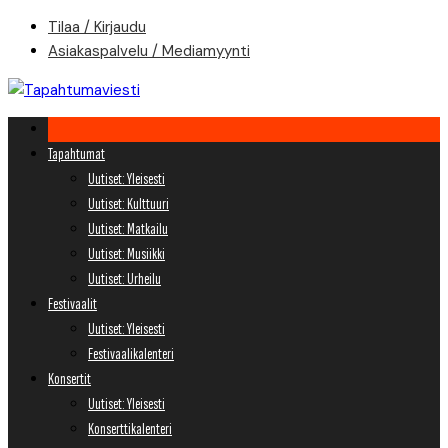
Skip
Tilaa / Kirjaudu
to
Asiakaspalvelu / Mediamyynti
content
Tapahtumat
Uutiset: Yleisesti
Uutiset: Kulttuuri
Uutiset: Matkailu
Uutiset: Musiikki
Uutiset: Urheilu
Festivaalit
Uutiset: Yleisesti
Festivaalikalenteri
Konsertit
Uutiset: Yleisesti
Konserttikalenteri