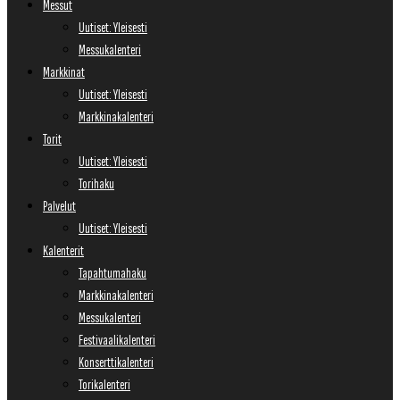
Messut
Uutiset: Yleisesti
Messukalenteri
Markkinat
Uutiset: Yleisesti
Markkinakalenteri
Torit
Uutiset: Yleisesti
Torihaku
Palvelut
Uutiset: Yleisesti
Kalenterit
Tapahtumahaku
Markkinakalenteri
Messukalenteri
Festivaalikalenteri
Konserttikalenteri
Torikalenteri