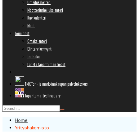
Urheilukalenteri
Moottoriurheilukalenteri
Ravikalenteri
Muut
Toiminnot
Omakalenteri
Elintarvikemyynti
Torihaku
Lähetä tapahtuman tiedot
TMK Tori- ja markkinakaupan palvelukeskus
Tapahtuma-teollisuus ry
Home
Yrityshakemisto