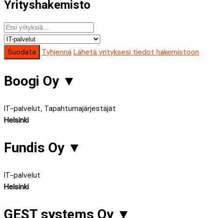
Yrityshakemisto
Suodata
Tyhjennä
Lähetä yrityksesi tiedot hakemistoon
Boogi Oy
▼
IT-palvelut, Tapahtumajärjestäjät
Helsinki
Fundis Oy
▼
IT-palvelut
Helsinki
GEST systems Oy
▼