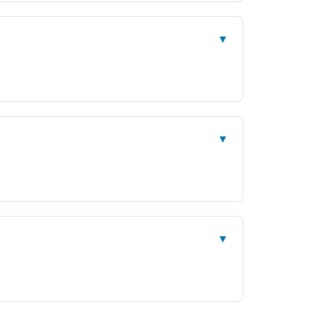
▼
▼
▼