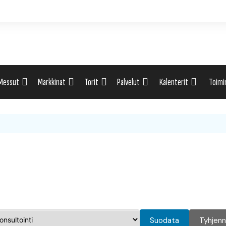
Messut
Markkinat
Torit
Palvelut
Kalenterit
Toimi
ti
Uutiset: Yleisesti
Uutiset: Yleisesti
Uutiset: Yleisesti
Uutiset: Yleisesti
Tapahtumahaku
Omak
eri
Messukalenteri
Markkinakalenteri
Torihaku
Markkinakalenteri
Elint
Messukalenteri
Tori
Festivaalikalenteri
Lähe
Konserttikalenteri
Suodata
Tyhjen