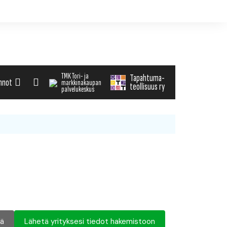
TMK Tori- ja
Tapahtuma-
nnot
markkinakaupan
teollisuus ry
palvelukeskus
alenteri
arvikemyynti
haku
tä tapahtuman tiedot
nä
Lähetä yrityksesi tiedot hakemistoon