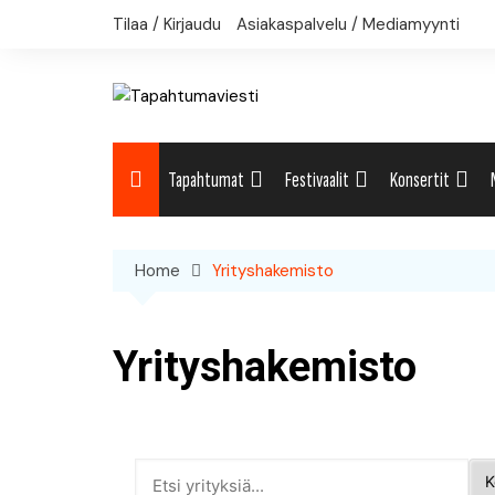
Skip
Tilaa / Kirjaudu
Asiakaspalvelu / Mediamyynti
to
content
Tapahtumat
Festivaalit
Konsertit
Uutiset: Yleisesti
Uutiset: Yleisesti
Uutiset: Yleises
Home
Yrityshakemisto
Uutiset: Kulttuuri
Festivaalikalenteri
Konserttikalent
Uutiset: Matkailu
Yrityshakemisto
Uutiset: Musiikki
Uutiset: Urheilu