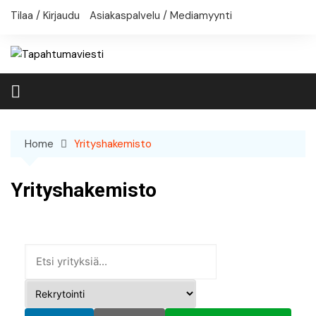
Skip
Tilaa / Kirjaudu
Asiakaspalvelu / Mediamyynti
to
content
Home
Yrityshakemisto
Yrityshakemisto