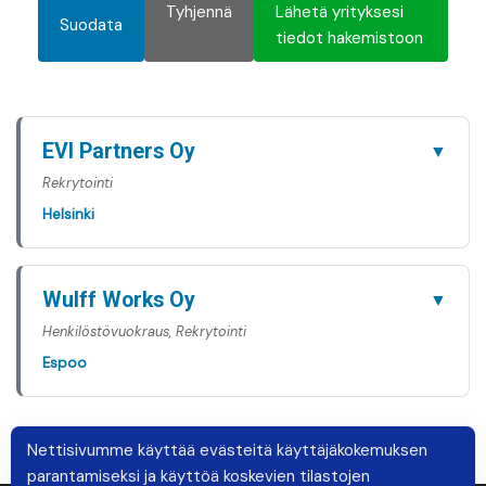
Tyhjennä
Lähetä yrityksesi
Suodata
tiedot hakemistoon
EVI Partners Oy
▼
Rekrytointi
Helsinki
Wulff Works Oy
▼
Henkilöstövuokraus, Rekrytointi
Espoo
Nettisivumme käyttää evästeitä käyttäjäkokemuksen
parantamiseksi ja käyttöä koskevien tilastojen