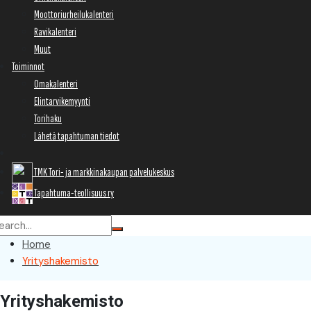
Moottoriurheilukalenteri
Ravikalenteri
Muut
Toiminnot
Omakalenteri
Elintarvikemyynti
Torihaku
Lähetä tapahtuman tiedot
TMK Tori- ja markkinakaupan palvelukeskus
Tapahtuma-teollisuus ry
Home
Yrityshakemisto
Yrityshakemisto