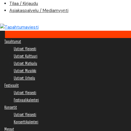
Skip
Tilaa / Kirjaudu
to
Asiakaspalvelu / Mediamyynti
content
Tapahtumat
Uutiset: Yleisesti
Uutiset: Kulttuuri
Uutiset: Matkailu
Uutiset: Musiikki
Uutiset: Urheilu
Festivaalit
Uutiset: Yleisesti
Festivaalikalenteri
Konsertit
Uutiset: Yleisesti
Konserttikalenteri
Messut