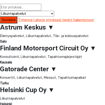
Suodata
Tyhjennä
Lähetä yrityksesi tiedot hakemistoon
Astrum Keskus
▼
Elämyspalvelut, Liikuntapalvelut, Tila- ja kokouspalvelut
Salo
Finland Motorsport Circuit Oy
▼
Konsultointi, Liikuntapalvelut, Tapahtumajärjestäjät
Kausala
Gatorade Center
▼
Konsertit, Liikuntapalvelut, Messut, Tapahtumapaikat
Turku
Helsinki Cup Oy
▼
Liikuntapalvelut
Helsinki