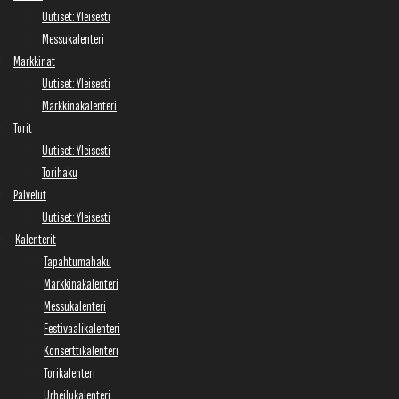
Uutiset: Yleisesti
Messukalenteri
Markkinat
Uutiset: Yleisesti
Markkinakalenteri
Torit
Uutiset: Yleisesti
Torihaku
Palvelut
Uutiset: Yleisesti
Kalenterit
Tapahtumahaku
Markkinakalenteri
Messukalenteri
Festivaalikalenteri
Konserttikalenteri
Torikalenteri
Urheilukalenteri