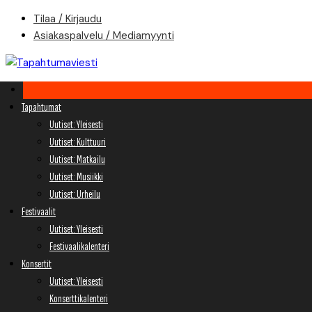
Skip
Tilaa / Kirjaudu
to
Asiakaspalvelu / Mediamyynti
content
Tapahtumat
Uutiset: Yleisesti
Uutiset: Kulttuuri
Uutiset: Matkailu
Uutiset: Musiikki
Uutiset: Urheilu
Festivaalit
Uutiset: Yleisesti
Festivaalikalenteri
Konsertit
Uutiset: Yleisesti
Konserttikalenteri