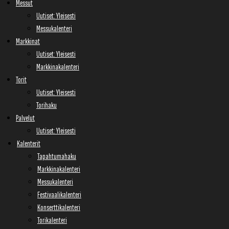
Messut
Uutiset: Yleisesti
Messukalenteri
Markkinat
Uutiset: Yleisesti
Markkinakalenteri
Torit
Uutiset: Yleisesti
Torihaku
Palvelut
Uutiset: Yleisesti
Kalenterit
Tapahtumahaku
Markkinakalenteri
Messukalenteri
Festivaalikalenteri
Konserttikalenteri
Torikalenteri