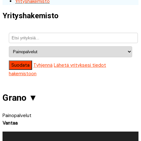
Yrityshakemisto
Yrityshakemisto
Suodata
Tyhjennä
Lähetä yrityksesi tiedot
hakemistoon
Grano
▼
Painopalvelut
Vantaa