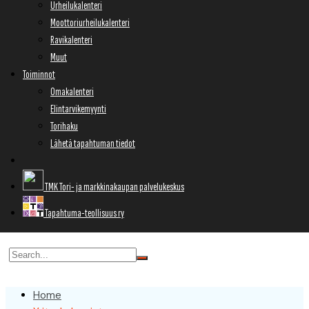
Urheilukalenteri
Moottoriurheilukalenteri
Ravikalenteri
Muut
Toiminnot
Omakalenteri
Elintarvikemyynti
Torihaku
Lähetä tapahtuman tiedot
TMK Tori- ja markkinakaupan palvelukeskus
Tapahtuma-teollisuus ry
Home