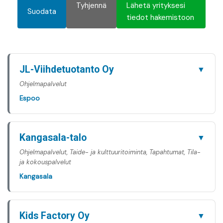
Tyhjennä
Lähetä yrityksesi
Suodata
tiedot hakemistoon
JL-Viihdetuotanto Oy
▼
Ohjelmapalvelut
Espoo
Kangasala-talo
▼
Ohjelmapalvelut, Taide- ja kulttuuritoiminta, Tapahtumat, Tila-
ja kokouspalvelut
Kangasala
Kids Factory Oy
▼