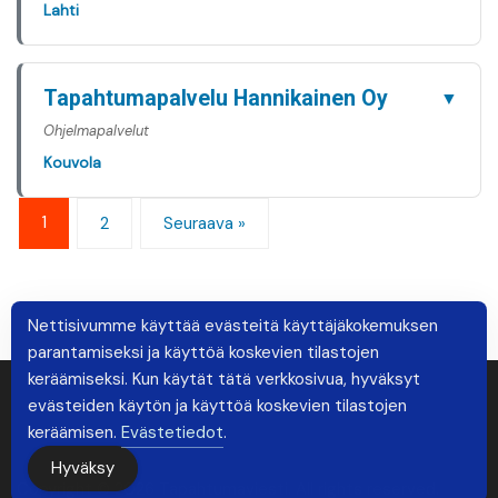
Lahti
Tapahtumapalvelu Hannikainen Oy
▼
Ohjelmapalvelut
Kouvola
1
2
Seuraava »
Nettisivumme käyttää evästeitä käyttäjäkokemuksen
parantamiseksi ja käyttöä koskevien tilastojen
keräämiseksi. Kun käytät tätä verkkosivua, hyväksyt
evästeiden käytön ja käyttöä koskevien tilastojen
keräämisen.
Evästetiedot
.
Hyväksy
Copyright © 2026 Tapahtumaviesti. All rights reserved.