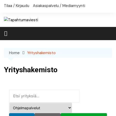
Skip
Tilaa / Kirjaudu
Asiakaspalvelu / Mediamyynti
to
content
Home
Yrityshakemisto
Yrityshakemisto